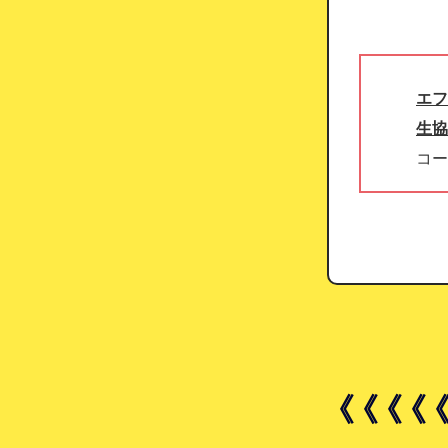
エフ
生協
コー