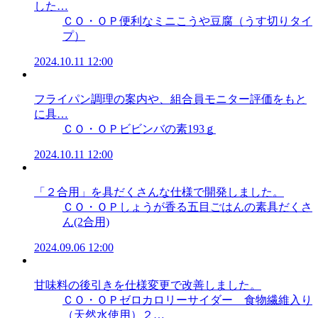
した…
ＣＯ・ＯＰ便利なミニこうや豆腐（うす切りタイ
プ）
2024.10.11 12:00
フライパン調理の案内や、組合員モニター評価をもと
に具…
ＣＯ・ＯＰビビンバの素193ｇ
2024.10.11 12:00
「２合用」を具だくさんな仕様で開発しました。
ＣＯ・ＯＰしょうが香る五目ごはんの素具だくさ
ん(2合用)
2024.09.06 12:00
甘味料の後引きを仕様変更で改善しました。
ＣＯ・ＯＰゼロカロリーサイダー 食物繊維入り
（天然水使用）２…