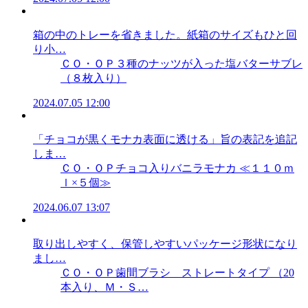
箱の中のトレーを省きました。紙箱のサイズもひと回
り小…
ＣＯ・ＯＰ３種のナッツが入った塩バターサブレ
（８枚入り）
2024.07.05 12:00
「チョコが黒くモナカ表面に透ける」旨の表記を追記
しま…
ＣＯ・ＯＰチョコ入りバニラモナカ ≪１１０ｍ
ｌ×５個≫
2024.06.07 13:07
取り出しやすく、保管しやすいパッケージ形状になり
まし…
ＣＯ・ＯＰ歯間ブラシ ストレートタイプ （20
本入り、Ｍ・Ｓ…