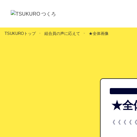
TSUKUROトップ
組合員の声に応えて
★全体画像
★全
《《《《