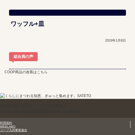
ワッフル+皿
2019年1月8日
組合員の声
COOP商品の改善はこちら
生活協同組合連合会 コープ九州事業連合
〒811-2496 福岡県糟屋郡篠栗町中央1丁目8番3号
利用規約
WEBLABO
コープ九州事業連合