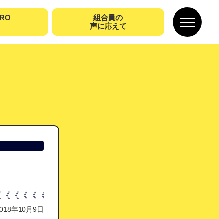
URO
組合員の
声に応えて
《《《《《《《《《《《《《《《《《《《《《《《《《
2018年10月9日