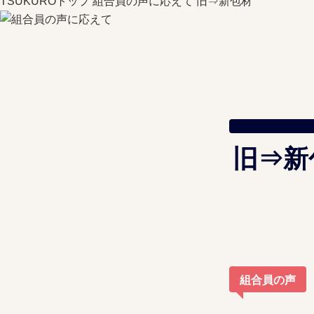
TSUKUROトップ
組合員の声に応えて
旧⇒新包材
旧⇒新
組合員の声