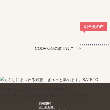
組合員の声
COOP商品の改善はこちら
生活協同組合連合会 コープ九州事業連合
〒811-2496 福岡県糟屋郡篠栗町中央1丁目8番3号
利用規約
WEBLABO