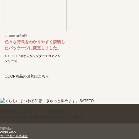
2018年10月9日
色々な特長をわかりやすく説明し
たパッケージに変更しました。
ＣＯ・ＯＰやわらかワンタッチコアノン
シリーズ
COOP商品の改善はこちら
生活協同組合連合会 コープ九州事業連合
〒811-2496 福岡県糟屋郡篠栗町中央1丁目8番3号
利用規約
WEBLABO
コープ九州事業連合