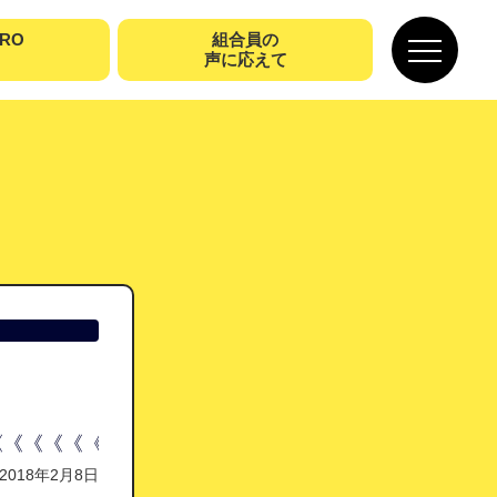
URO
組合員の
声に応えて
《《《《《《《《《《《《《《《《《《《《《《《《《
2018年2月8日